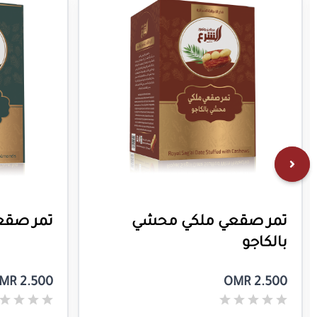
تمر صقعي ملكي محشي
تمر صقع
بالكاجو
MR 2.500
OMR 2.500