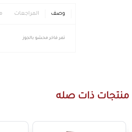
وصف
المراجعات
م
تمر فاخر محشو بالجوز
منتجات ذات صله