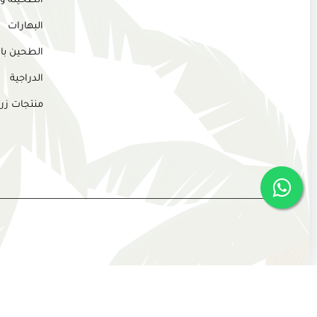
الطحينة و
البهارات
الطحين بان
الدراجية
منتجات زر