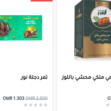
ي ملكي محشي باللوز
تمر دجلة نور
OMR 1.303
OMR 2.500
O