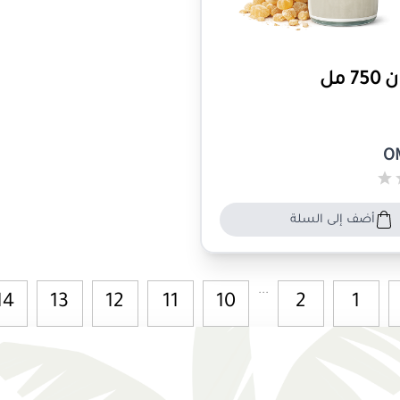
 مل
O
أضف إلى السلة
...
14
13
12
11
10
2
1