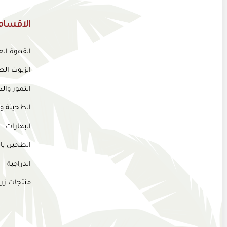
الاقسام
القهوة ال
الزيوت الط
التمور وا
الطحينة و
البهارات
الطحين بان
الدراجية
منتجات زر